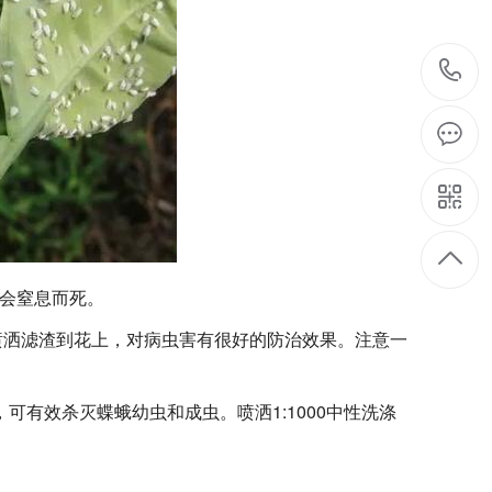
就会窒息而死。
或喷洒滤渣到花上，对病虫害有很好的防治效果。注意一
可有效杀灭蝶蛾幼虫和成虫。喷洒1:1000中性洗涤