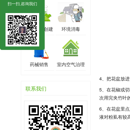
扫一扫,咨询我们
卫生城市创建
环境消毒
药械销售
室内空气治理
4、把花盆放
联系我们
5、在花椒或
次用完夹竹叶
6、在花盆里点
液对粉虱有较高