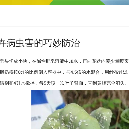
卉病虫害的巧妙防治
肥皂头切成小块，在碱性肥皂溶液中加水，再向花盆内喷少量喷
脂奶粉按8:1的比例倒入容器中，与4.5倍的水混合，用纱布
清洁剂和4升水搅拌，每5天喷一次叶子背面，直到黄蜂完全