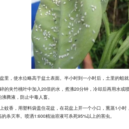
进盆里，使水位略高于盆土表面。半小时到一小时后，土里的蛆
切碎的夹竹桃叶中加入20倍的水，煮沸20分钟，冷却后再用水
的沸腾液，防止中毒人畜。
上蚊香，用塑料袋盖住花盆，在花盆上开一个小口，熏蒸1小时，
的杀灭率。喷洒1:600精油溶液可杀死95%以上的害虫。